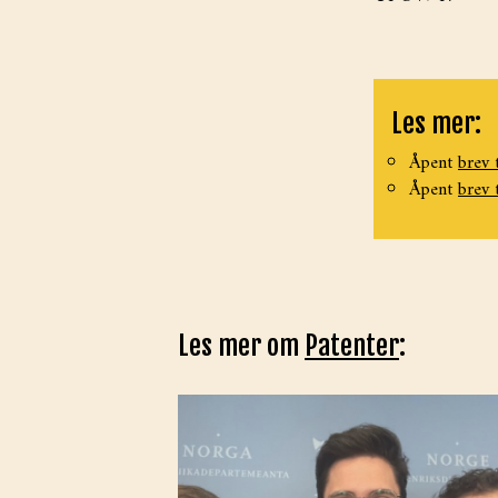
Les mer:
Åpent
brev 
Åpent
brev 
Les mer om
Patenter
: