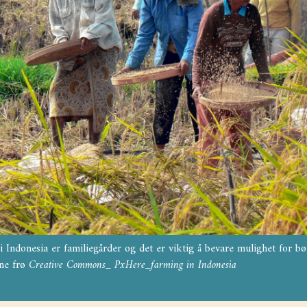
 Indonesia er familiegårder og det er viktig å bevare mulighet for b
gne frø
Creative Commons_ PxHere_farming in Indonesia