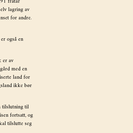
91 fratar
elv lagring av
nset for andre.
 er også en
 er av
egård med en
serte land for
gsland ikke bør
ilslutning til
en fortsatt, og
al tilslutte seg