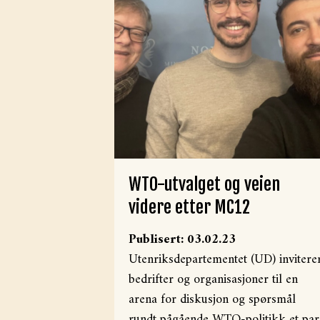
WTO-utvalget og veien
videre etter MC12
Publisert: 03.02.23
Utenriksdepartementet (UD) invitere
bedrifter og organisasjoner til en
arena for diskusjon og spørsmål
rundt pågående WTO-politikk et par