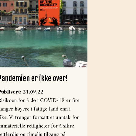
Pandemien er ikke over!
Publisert: 21.09.22
Risikoen for å dø i COVID-19 er fire
ganger høyere i fattige land enn i
rike. Vi trenger fortsatt et unntak for
immaterielle rettigheter for å sikre
rettferdig og rimelig tilgang på