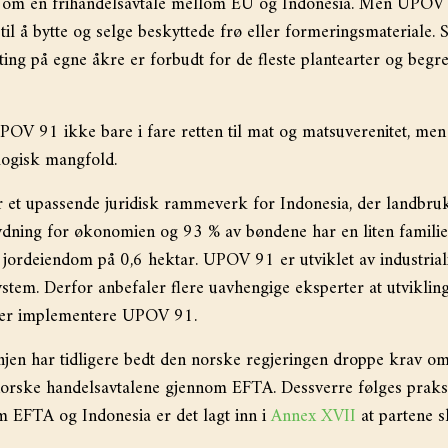
 om en frihandelsavtale mellom EU og Indonesia. Men UPOV 
til å bytte og selge beskyttede frø eller formeringsmateriale. S
ting på egne åkre er forbudt for de fleste plantearter og begre
POV 91 ikke bare i fare retten til mat og matsuverenitet, men
logisk mangfold.
 et upassende juridisk rammeverk for Indonesia, der landbruk
ydning for økonomien og 93 % av bøndene har en liten famili
 jordeiendom på 0,6 hektar. UPOV 91 er utviklet av industriali
ystem. Derfor anbefaler flere uavhengige eksperter at utviklin
eller implementere UPOV 91.
n har tidligere bedt den norske regjeringen droppe krav om t
rske handelsavtalene gjennom EFTA. Dessverre følges praksis
m EFTA og Indonesia er det lagt inn i
Annex XVII
at partene sk