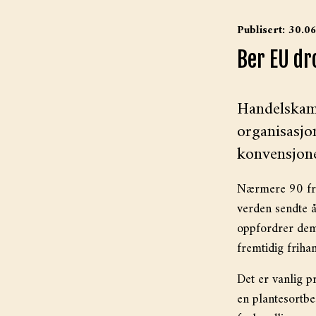
Publisert: 30.0
Ber EU dr
Handelskam
organisasj
konvensjone
Nærmere 90 friv
verden sendte 
oppfordrer dem 
fremtidig frihan
Det er vanlig p
en plantesortbe