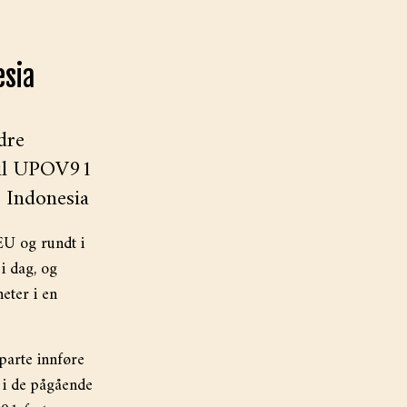
esia
dre
 til UPOV91
 Indonesia
EU og rundt i
i dag, og
eter i en
parte innføre
t i de pågående