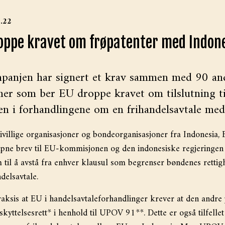
6.22
oppe kravet om frøpatenter med Indon
panjen har signert et krav sammen med 90 an
oner som ber EU droppe kravet om tilslutning
n i forhandlingene om en frihandelsavtale med
illige organisasjoner og bondeorganisasjoner fra Indonesia, 
åpne brev til EU-kommisjonen og den indonesiske regjeringen 
til å avstå fra enhver klausul som begrenser bøndenes rettigh
delsavtale.
raksis at EU i handelsavtaleforhandlinger krever at den andre 
skyttelsesrett* i henhold til UPOV 91**. Dette er også tilfelle