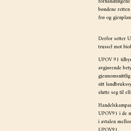
forhandlingene
bøndene retten 
frø og gjenplan
Derfor setter U
trussel mot bio
UPOV 91 tilbyr
avgjørende bet
gjennomsnittlig
sitt landbrukss
slutte seg til 
Handelskampanje
UPOV91 i de no
i avtalen mello
UPOV91.