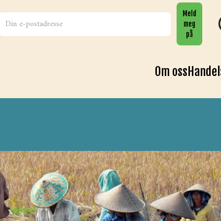
Meld
meg
på
Om oss
Handel