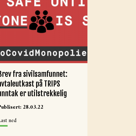
Brev fra sivilsamfunnet:
avtaleutkast på TRIPS
unntak er utilstrekkelig
Publisert: 28.03.22
Last ned