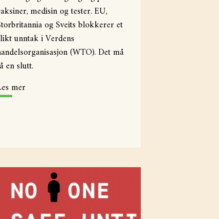
vaksiner, medisin og tester. EU,
Storbritannia og Sveits blokkerer et
slikt unntak i Verdens
handelsorganisasjon (WTO). Det må
å en slutt.
Les mer