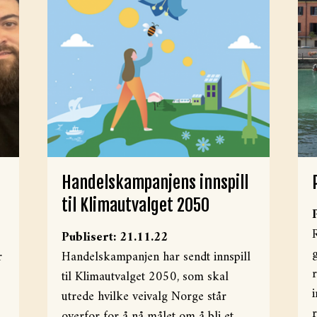
Handelskampanjens innspill
til Klimautvalget 2050
Publisert: 21.11.22
r
Handelskampanjen har sendt innspill
til Klimautvalget 2050, som skal
utrede hvilke veivalg Norge står
overfor for å nå målet om å bli et