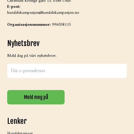
Christian Krohgs gate 15, 0186 Oslo
E-post:
handelskampanjen@handelskampanjen.no
Organisasjonsnummer:
996058115
Nyhetsbrev
Meld deg på vårt nyhetsbrev.
Meld meg på
Lenker
Handelstemaer