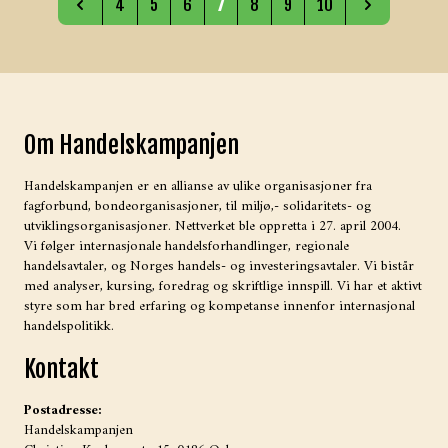
4
5
6
7
8
9
10
Om Handelskampanjen
Handelskampanjen er en allianse av ulike organisasjoner fra
fagforbund, bondeorganisasjoner, til miljø,- solidaritets- og
utviklingsorganisasjoner. Nettverket ble oppretta i 27. april 2004.
Vi følger internasjonale handelsforhandlinger, regionale
handelsavtaler, og Norges handels- og investeringsavtaler. Vi bistår
med analyser, kursing, foredrag og skriftlige innspill. Vi har et aktivt
styre som har bred erfaring og kompetanse innenfor internasjonal
handelspolitikk.
Kontakt
Postadresse:
Handelskampanjen